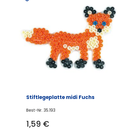
auf.
Die
Optionen
können
auf
der
Produktseite
gewählt
werden
Stiftlegeplatte midi Fuchs
Best-Nr.
35.193
1,59
€