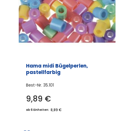
auf
der
Produktseite
gewählt
werden
Hama midi Bügelperlen,
pastellfarbig
Best-Nr.
35.101
9,89
€
8,89 €
ab 6 Einheiten: