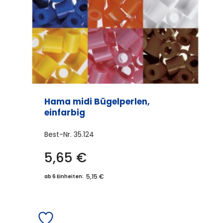
Hama midi Bügelperlen,
einfarbig
Best-Nr.
35.124
5,65
€
Dieses
Produkt
5,15 €
ab 6 Einheiten:
weist
mehrere
Varianten