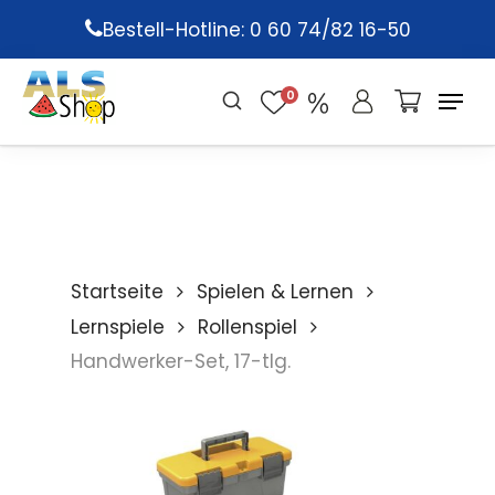
Skip
Bestell-Hotline: 0 60 74/82 16-50
to
main
0
content
Startseite
Spielen & Lernen
Lernspiele
Rollenspiel
Handwerker-Set, 17-tlg.