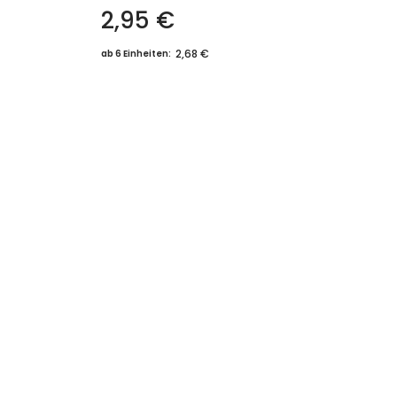
2,95
€
2,68 €
ab 6 Einheiten: