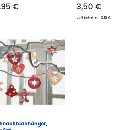
,95
€
3,50
€
3,18 €
ab 6 Einheiten:
hnachtsanhänger,