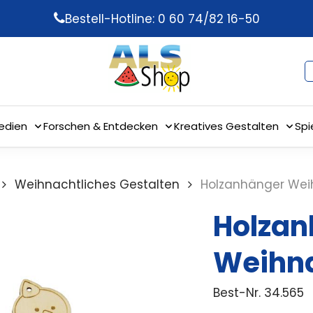
Bestell-Hotline: 0 60 74/82 16-50
edien
Forschen & Entdecken
Kreatives Gestalten
Spi
Weihnachtliches Gestalten
Holzanhänger Wei
Holzan
Weihna
Best-Nr.
34.565