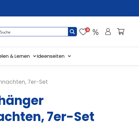
0
elen & Lernen
Ideenseiten
hnachten, 7er-Set
hänger
chten, 7er-Set