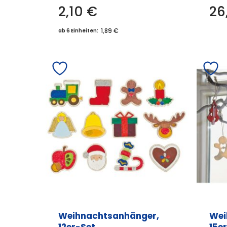
2,10
€
26
1,89 €
ab 6 Einheiten:
Weihnachtsanhänger,
Wei