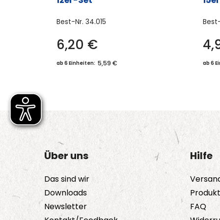
12er-Set
15e
Best-Nr.
34.015
Best
6,20
€
4,
5,59 €
ab 6 Einheiten:
ab 6 E
Über uns
Hilfe
Das sind wir
Versan
Downloads
Produk
Newsletter
FAQ