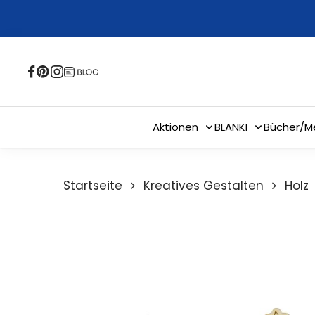
Skip
to
main
content
Aktionen
BLANKI
Bücher/M
Startseite
Kreatives Gestalten
Holz