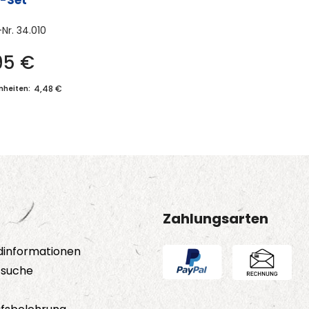
r-Set
-Nr.
34.010
95
€
4,48 €
inheiten:
Zahlungsarten
dinformationen
tsuche