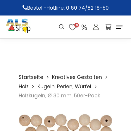
Skip
Bestell-Hotline: 0 60 74/82 16-50
to
main
0
content
Startseite
Kreatives Gestalten
Holz
Kugeln, Perlen, Würfel
Holzkugeln, Ø 30 mm, 50er-Pack