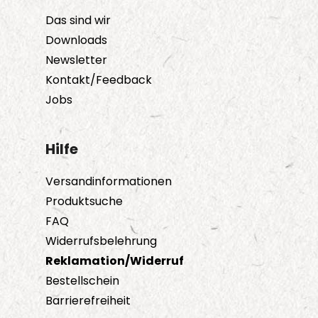
können
Das sind wir
auf
Downloads
der
Newsletter
Produktseite
Kontakt/Feedback
gewählt
Jobs
werden
Hilfe
Versandinformationen
Produktsuche
FAQ
Widerrufsbelehrung
Reklamation/Widerruf
Bestellschein
Barrierefreiheit