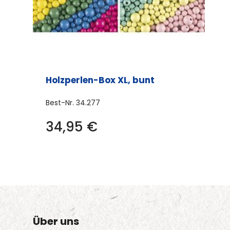
Holzperlen-Box XL, bunt
Best-Nr.
34.277
Dieses
34,95
€
Produkt
weist
mehrere
Varianten
auf.
Die
Über uns
Optionen