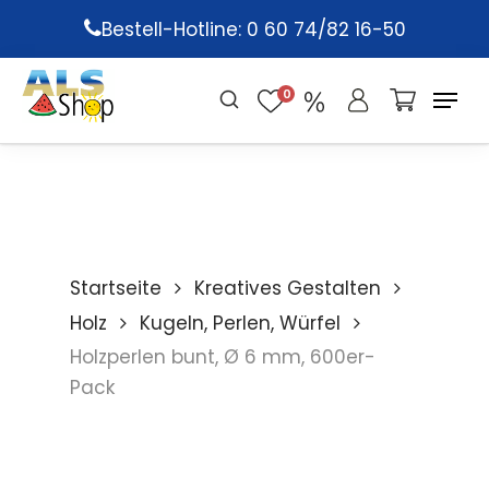
Skip
Bestell-Hotline: 0 60 74/82 16-50
to
main
0
content
Startseite
Kreatives Gestalten
Holz
Kugeln, Perlen, Würfel
Holzperlen bunt, Ø 6 mm, 600er-
Pack