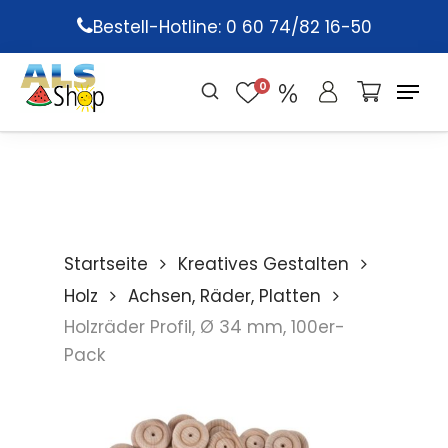
Skip
Bestell-Hotline: 0 60 74/82 16-50
to
main
0
content
Startseite
Kreatives Gestalten
Holz
Achsen, Räder, Platten
Holzräder Profil, Ø 34 mm, 100er-
Pack