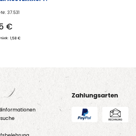
-Nr.
37.531
75
€
1,58 €
Stück:
Zahlungsarten
dinformationen
tsuche
fsbelehrung