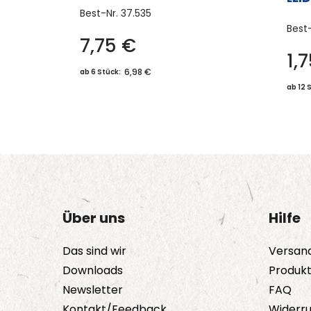
Best-Nr.
37.535
Best
7,75
€
1,
6,98 €
ab 6 Stück:
ab 12 
Über uns
Hilfe
Das sind wir
Versan
Downloads
Produk
Newsletter
FAQ
Kontakt/Feedback
Widerru