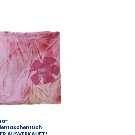
na-
dentaschentuch
DER AUSVERKAUFT!