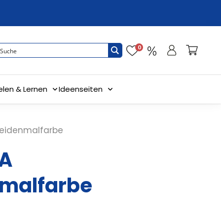
0
elen & Lernen
Ideenseiten
eidenmalfarbe
A
malfarbe