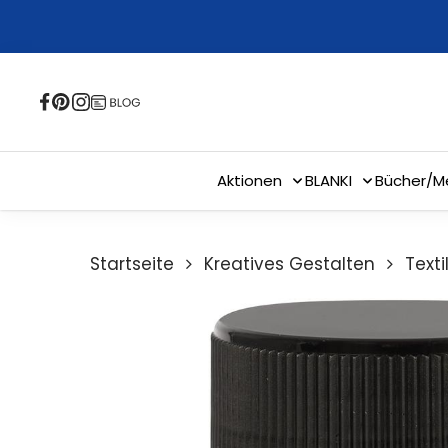
Skip
to
main
content
Aktionen
BLANKI
Bücher/M
Startseite
Kreatives Gestalten
Text