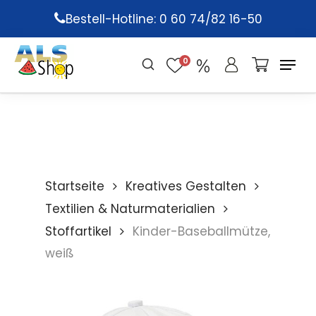
Skip
Bestell-Hotline: 0 60 74/82 16-50
to
main
0
content
Startseite
Kreatives Gestalten
Textilien & Naturmaterialien
Stoffartikel
Kinder-Baseballmütze,
weiß