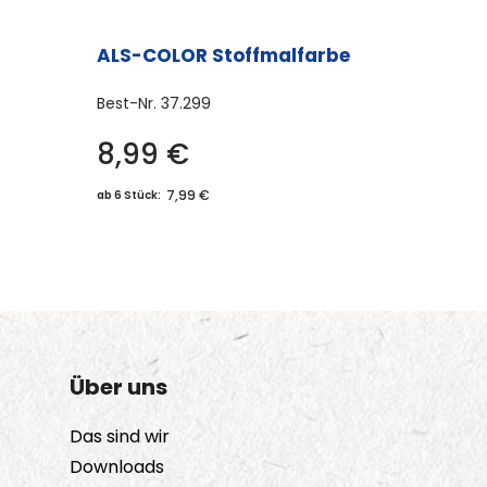
ALS-COLOR Stoffmalfarbe
Best-Nr.
37.299
8,99
€
Dieses
Produkt
7,99 €
ab 6 Stück:
weist
mehrere
Varianten
auf.
Die
Optionen
Über uns
können
auf
Das sind wir
der
Downloads