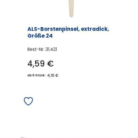
ALS-Borstenpinsel, extradick,
Größe 24
Best-Nr.
31.421
4,59
€
4,15 €
ab 6 Stück: