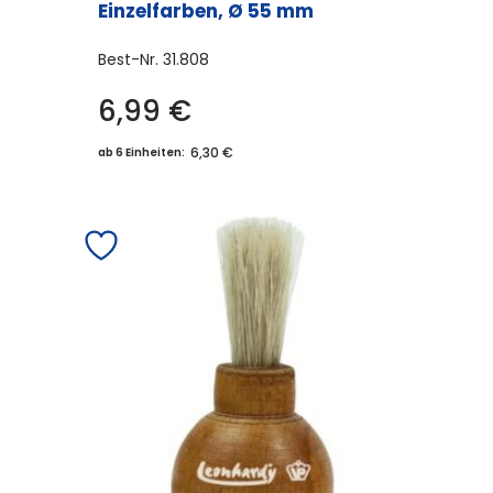
Einzelfarben, Ø 55 mm
Best-Nr.
31.808
6,99
€
Dieses
Produkt
6,30 €
ab 6 Einheiten:
weist
mehrere
Varianten
auf.
Die
Optionen
können
auf
der
Produktseite
gewählt