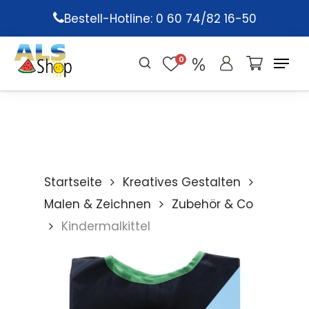
Skip
Bestell-Hotline: 0 60 74/82 16-50
to
main
0
content
Startseite
Kreatives Gestalten
Malen & Zeichnen
Zubehör & Co
Kindermalkittel