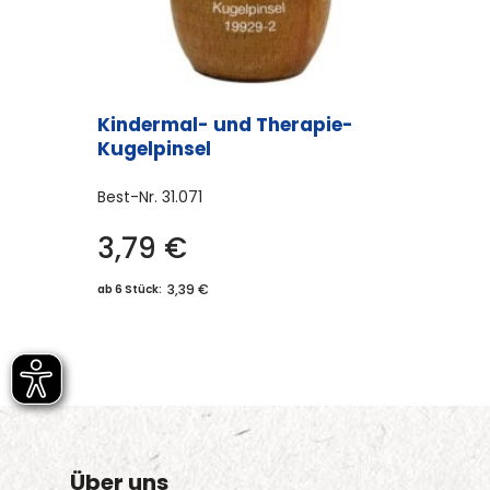
werden
Kindermal- und Therapie-
Kugelpinsel
Best-Nr.
31.071
3,79
€
3,39 €
ab 6 Stück:
Über uns