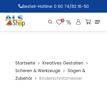
Skip
Bestell-Hotline: 0 60 74/82 16-50
to
main
0
content
Startseite
Kreatives Gestalten
Scheren & Werkzeuge
Sägen &
Zubehör
Kinderschnitzmesser