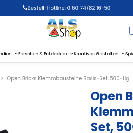
Bestell-Hotline: 0 60 74/82 16-50
edien
Forschen & Entdecken
Kreatives Gestalten
Spi
Open Bricks Klemmbausteine Basis-Set, 500-tlg.
Open B
Klemmb
Set, 50