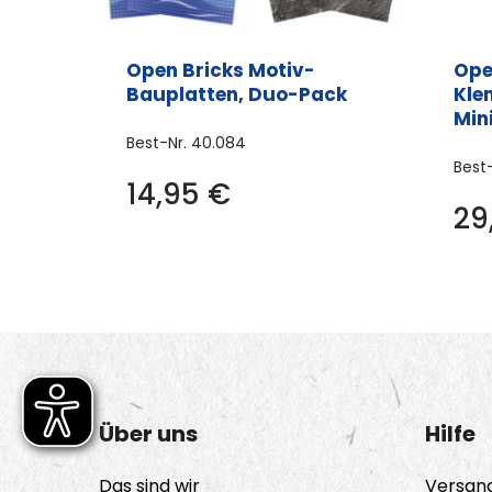
Open Bricks Motiv-
Ope
Bauplatten, Duo-Pack
Kle
Min
Best-Nr.
40.084
Best
Dieses
14,95
€
Produkt
29
weist
mehrere
Varianten
auf.
Die
Optionen
können
Über uns
Hilfe
auf
Das sind wir
Versan
der