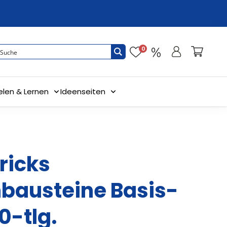
0
elen & Lernen
Ideenseiten
ricks
austeine Basis-
0-tlg.