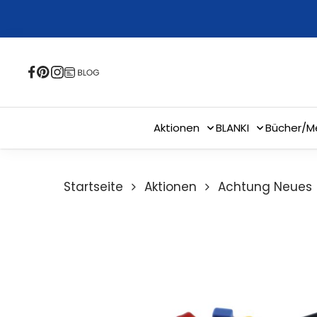
Skip
to
main
content
Aktionen
BLANKI
Bücher/M
Startseite
Aktionen
Achtung Neues