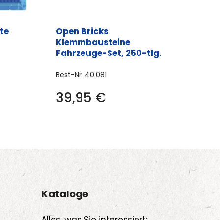
te
Open Bricks
Klemmbausteine
Fahrzeuge-Set, 250-tlg.
es
Best-Nr.
40.081
ukt
39,95
€
t
rere
anten
onen
nen
Kataloge
Alles, was Sie interessiert: