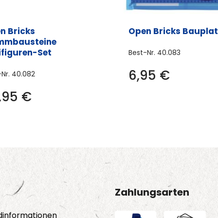
n Bricks
Open Bricks Bauplat
mmbausteine
ifiguren-Set
Best-Nr.
40.083
Dies
6,95
€
-Nr.
40.082
Prod
,95
€
weis
meh
Vari
auf.
Die
Opti
kön
Zahlungsarten
auf
der
dinformationen