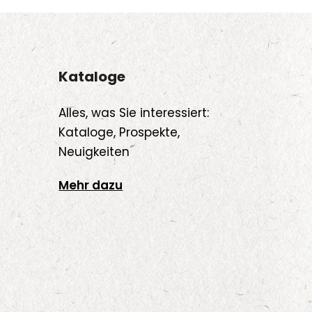
Varianten
auf.
Die
onen
Optionen
Kataloge
nen
können
auf
Alles, was Sie interessiert:
der
Kataloge, Prospekte,
uktseite
Produktseite
Neuigkeiten
hlt
gewählt
den
werden
Mehr dazu