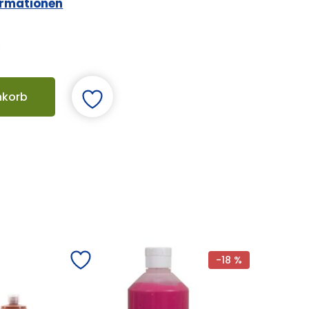
ormationen
nkorb
-18 %