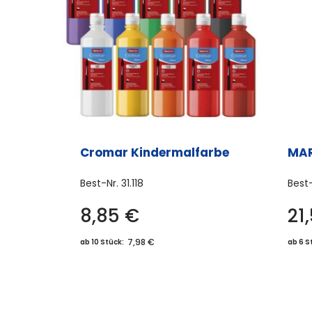
Cromar Kindermalfarbe
MAR
Best-Nr.
31.118
Best
8,85
€
21
Dieses
Produkt
7,98 €
ab 10 Stück:
ab 6 S
weist
mehrere
Varianten