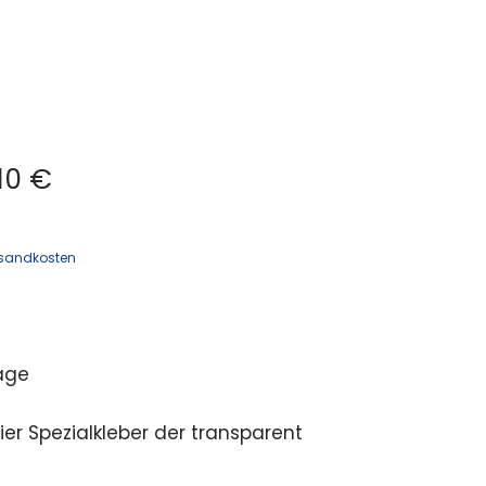
10 €
sandkosten
age
ier Spezialkleber der transparent