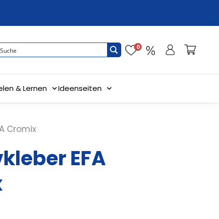
0
elen & Lernen
Ideenseiten
FA Cromix
vkleber EFA
x