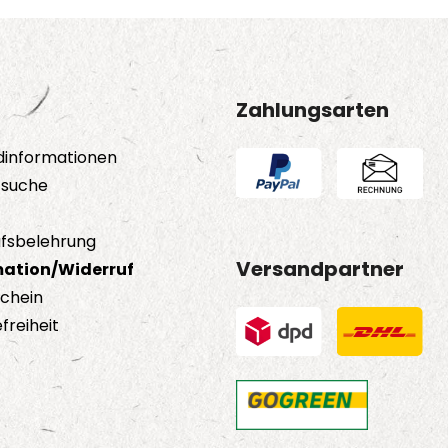
auf.
Die
Opti
Zahlungsarten
kön
auf
dinformationen
der
tsuche
Prod
gewä
fsbelehrung
wer
Versandpartner
ation/Widerruf
schein
freiheit