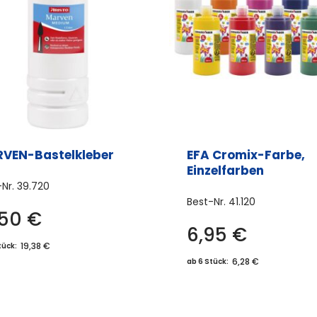
VEN-Bastelkleber
EFA Cromix-Farbe,
Einzelfarben
-Nr.
39.720
Best-Nr.
41.120
,50
€
6,95
€
Dies
19,38 €
tück:
Prod
6,28 €
ab 6 Stück:
weis
meh
Vari