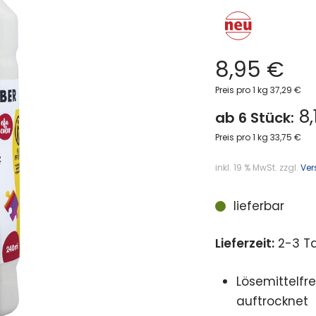
8,95
€
Preis pro 1 kg 37,29 €
8,
ab 6 Stück:
Preis pro 1 kg 33,75 €
inkl. 19 % MwSt.
zzgl.
Ver
lieferbar
Lieferzeit:
2-3 T
Lösemittelfre
auftrocknet