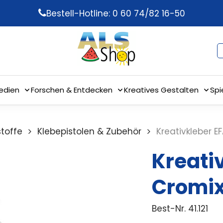
Bestell-Hotline: 0 60 74/82 16-50
edien
Forschen & Entdecken
Kreatives Gestalten
Spi
stoffe
Klebepistolen & Zubehör
Kreativkleber E
Kreati
Cromi
Best-Nr.
41.121