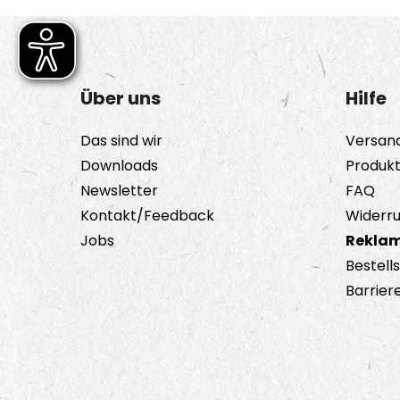
auf.
Die
Optionen
können
Über uns
Hilfe
auf
der
Das sind wir
Versan
Produktseite
Downloads
Produk
gewählt
Newsletter
FAQ
werden
Kontakt/Feedback
Widerru
Jobs
Reklam
Bestell
Barriere