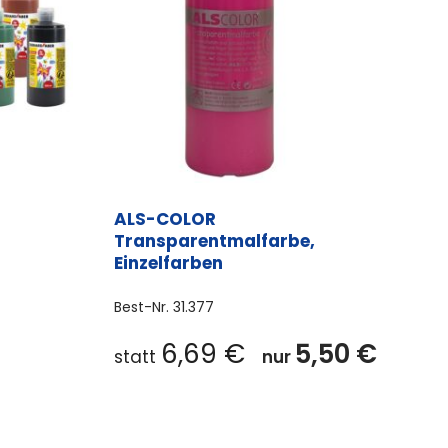
ALS-COLOR
Transparentmalfarbe,
Einzelfarben
Best-Nr.
31.377
es
Dieses
6,69
€
5,50
€
statt
nur
ukt
Produkt
t
weist
rere
mehrere
anten