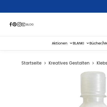
Skip
to
main
content
Aktionen
BLANKI
Bücher/M
Startseite
Kreatives Gestalten
Kleb