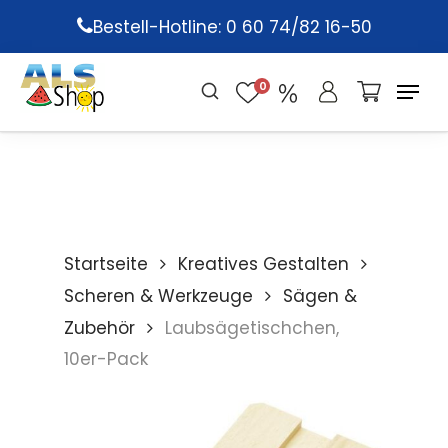
Skip
Bestell-Hotline: 0 60 74/82 16-50
to
main
0
content
Startseite
Kreatives Gestalten
Scheren & Werkzeuge
Sägen &
Zubehör
Laubsägetischchen,
10er-Pack