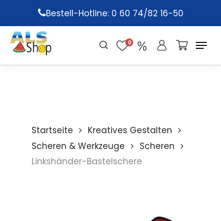
Skip
Bestell-Hotline: 0 60 74/82 16-50
to
main
0
content
Startseite
Kreatives Gestalten
Scheren & Werkzeuge
Scheren
Linkshänder-Bastelschere