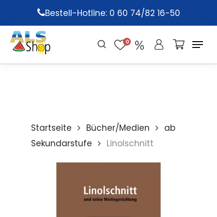
Skip
Bestell-Hotline: 0 60 74/82 16-50
to
main
0
content
Startseite
Bücher/Medien
ab
Sekundarstufe
Linolschnitt