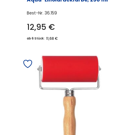
Best-Nr.
36.159
12,95
€
Dieses
Produkt
11,68 €
ab 6 Stück:
weist
mehrere
Varianten
auf.
Die
Optionen
können
auf
der
Produktseite
gewählt