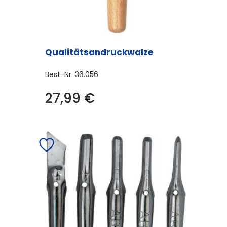
werden
Qualitätsandruckwalze
Best-Nr.
36.056
27,99
€