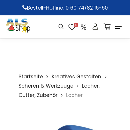
Skip
Bestell-Hotline: 0 60 74/82 16-50
to
main
0
content
Startseite
Kreatives Gestalten
Scheren & Werkzeuge
Locher,
Cutter, Zubehör
Locher