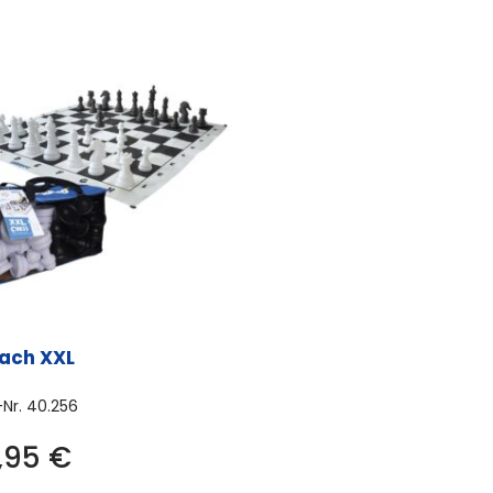
ach XXL
-Nr.
40.256
,95
€