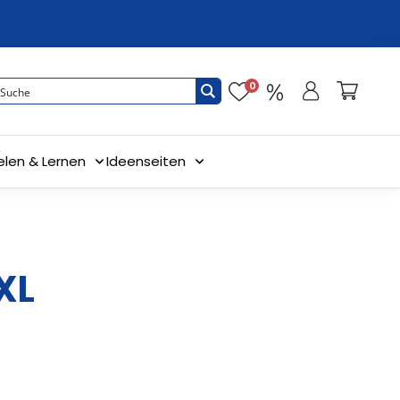
0
elen & Lernen
Ideenseiten
XL