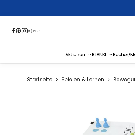
Skip
to
main
content
Aktionen
BLANKI
Bücher/M
Startseite
Spielen & Lernen
Bewegun