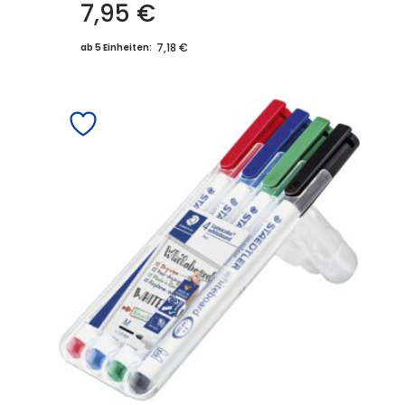
7,95
€
7,18 €
ab 5 Einheiten: