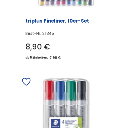
triplus Fineliner, 10er-Set
Best-Nr.
31.345
8,90
€
7,99 €
ab 5 Einheiten: