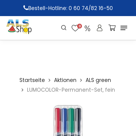
Skip
Bestell-Hotline: 0 60 74/82 16-50
to
main
0
content
Startseite
Aktionen
ALS green
LUMOCOLOR-Permanent-Set, fein