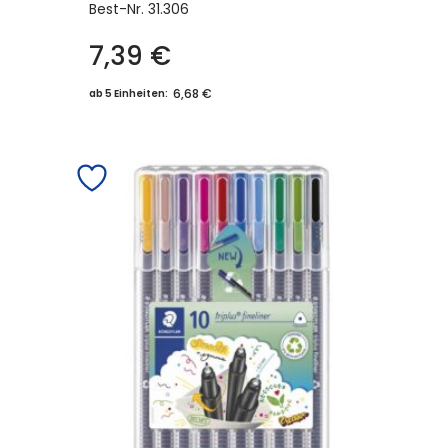
Best-Nr.
31.306
7,39
€
6,68 €
ab 5 Einheiten: