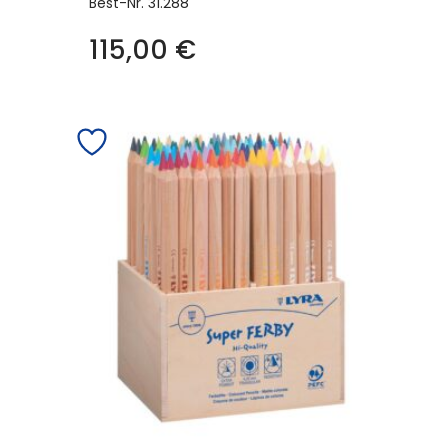
Best-Nr.
31.288
115,00
€