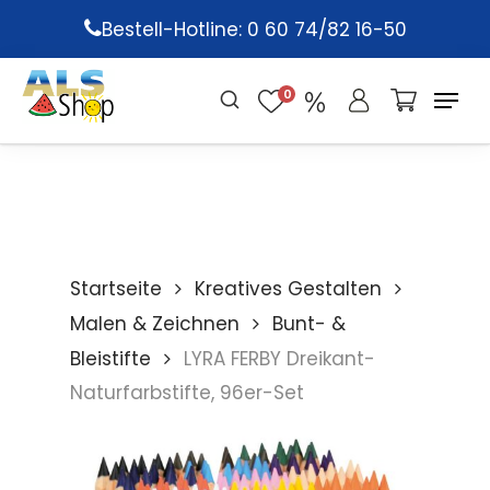
Skip
Bestell-Hotline: 0 60 74/82 16-50
to
main
0
content
Startseite
Kreatives Gestalten
Malen & Zeichnen
Bunt- &
Bleistifte
LYRA FERBY Dreikant-
Naturfarbstifte, 96er-Set