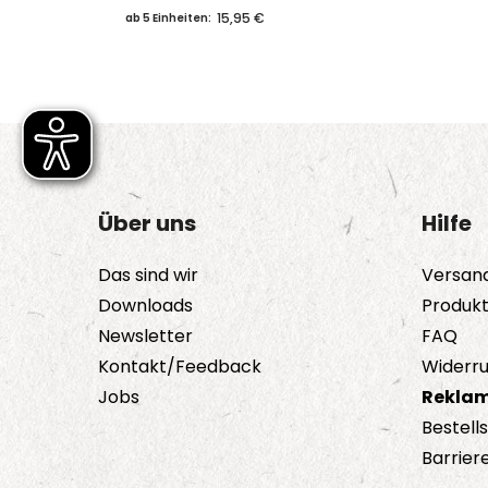
15,95 €
ab 5 Einheiten:
Über uns
Hilfe
Das sind wir
Versan
Downloads
Produk
Newsletter
FAQ
Kontakt/Feedback
Widerru
Jobs
Reklam
Bestell
Barriere