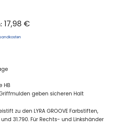
17,98 €
:
sandkosten
age
te HB
Griffmulden geben sicheren Halt
istift zu den LYRA GROOVE Farbstiften,
95 und 31.790. Für Rechts- und Linkshänder