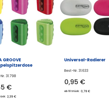
A GROOVE
Universal-Radierer
pelspitzerdose
Best-Nr.
31.633
-Nr.
31.798
0,95
€
65
€
0,78 €
ab 10 Stück:
2,39 €
tück: