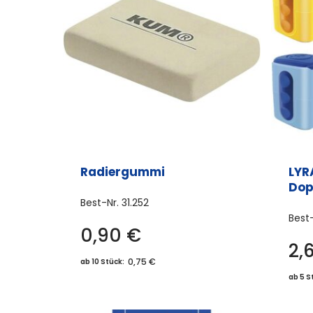
Radiergummi
LYR
Dop
Best-Nr.
31.252
Best
0,90
€
2,
0,75 €
ab 10 Stück:
ab 5 S