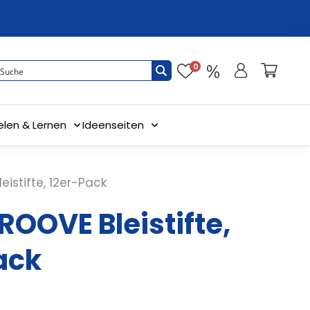
0
elen & Lernen
Ideenseiten
istifte, 12er-Pack
ROOVE Bleistifte,
ack