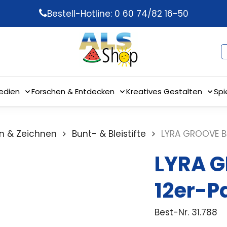
Bestell-Hotline: 0 60 74/82 16-50
edien
Forschen & Entdecken
Kreatives Gestalten
Spi
n & Zeichnen
Bunt- & Bleistifte
LYRA GROOVE Ble
LYRA G
12er-P
Best-Nr.
31.788