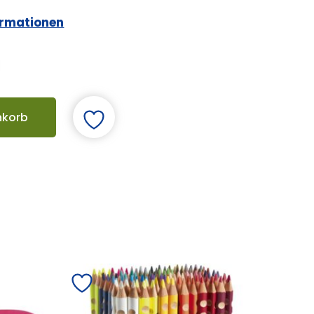
ormationen
nkorb