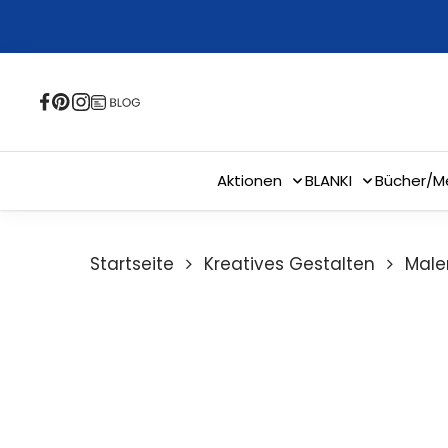
Skip
to
main
content
Aktionen
BLANKI
Bücher/M
Startseite
Kreatives Gestalten
Male