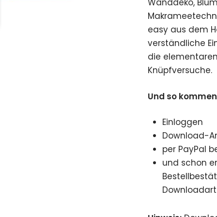
Wanddeko, Blum
Makrameetechnik
easy aus dem Ha
verständliche Ei
die elementaren
Knüpfversuche.
Und so kommen S
Einloggen
Download-Art
per PayPal b
und schon er
Bestellbestä
Downloadarti