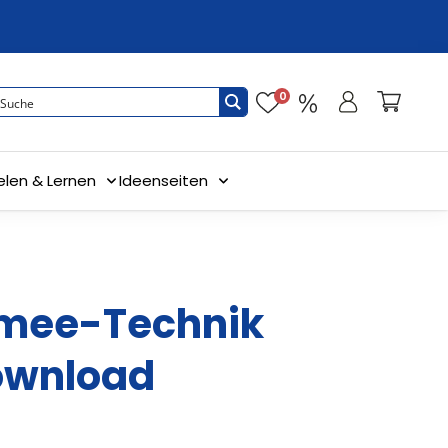
0
elen & Lernen
Ideenseiten
mee-Technik
ownload