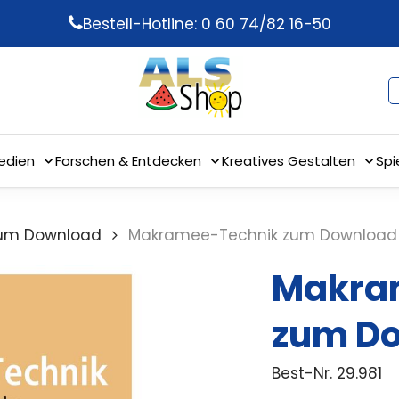
Bestell-Hotline: 0 60 74/82 16-50
edien
Forschen & Entdecken
Kreatives Gestalten
Spi
um Download
Makramee-Technik zum Download
Makra
zum D
Best-Nr.
29.981