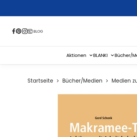
Skip
to
main
content
Aktionen
BLANKI
Bücher/M
Startseite
Bücher/Medien
Medien z