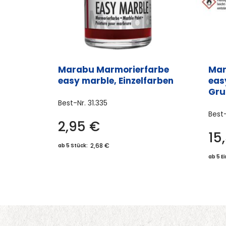
Marabu Marmorierfarbe
Mar
easy marble, Einzelfarben
eas
Gru
Best-Nr.
31.335
Best
2,95
€
Dieses
15
Produkt
2,68 €
ab 5 Stück:
weist
ab 5 E
mehrere
Varianten
auf.
Die