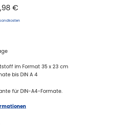
,98 €
sandkosten
age
ststoff im Format 35 x 23 cm
mate bis DIN A 4
iante für DIN-A4-Formate.
ormationen