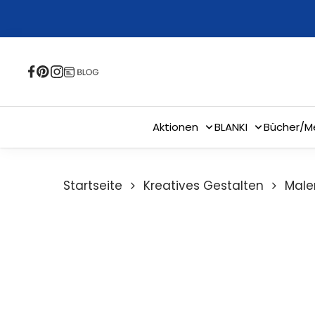
Skip
to
main
content
Aktionen
BLANKI
Bücher/M
Startseite
Kreatives Gestalten
Male