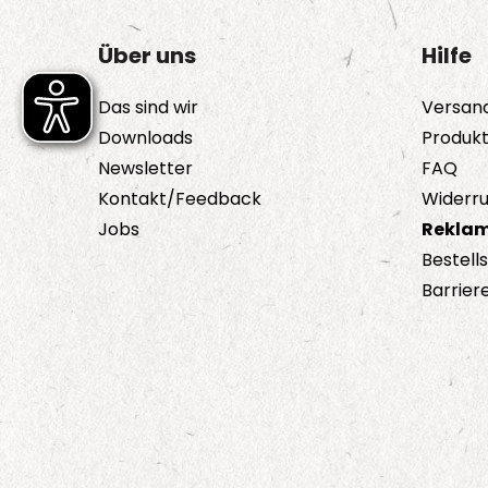
Optionen
können
Über uns
Hilfe
auf
der
Das sind wir
Versan
Produktseite
Downloads
Produk
gewählt
Newsletter
FAQ
werden
Kontakt/Feedback
Widerru
Jobs
Reklam
Bestell
Barriere