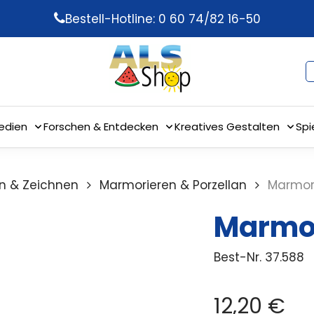
Bestell-Hotline: 0 60 74/82 16-50
edien
Forschen & Entdecken
Kreatives Gestalten
Spi
n & Zeichnen
Marmorieren & Porzellan
Marmori
Marmor
Best-Nr.
37.588
12,20
€