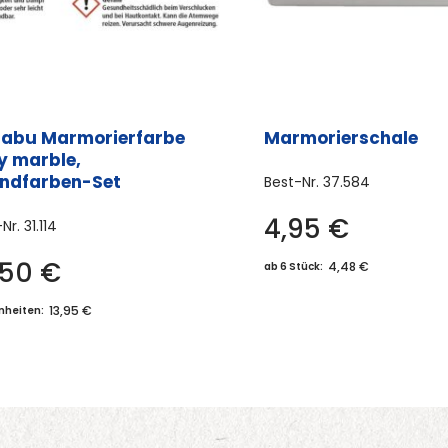
abu Marmorierfarbe
Marmorierschale
y marble,
ndfarben-Set
Best-Nr.
37.584
4,95
€
-Nr.
31.114
,50
€
4,48 €
ab 6 Stück:
13,95 €
inheiten: