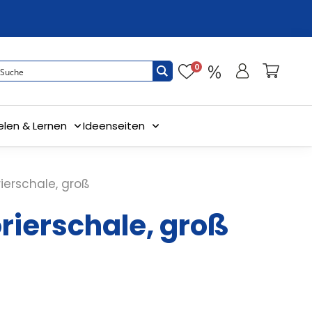
0
elen & Lernen
Ideenseiten
erschale, groß
ierschale, groß