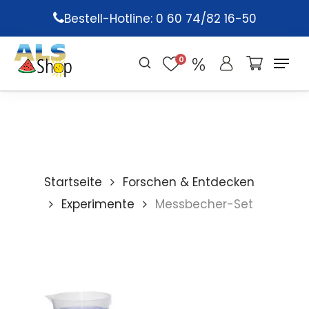
Skip
Bestell-Hotline: 0 60 74/82 16-50
to
main
0
content
Startseite
Forschen & Entdecken
Experimente
Messbecher-Set