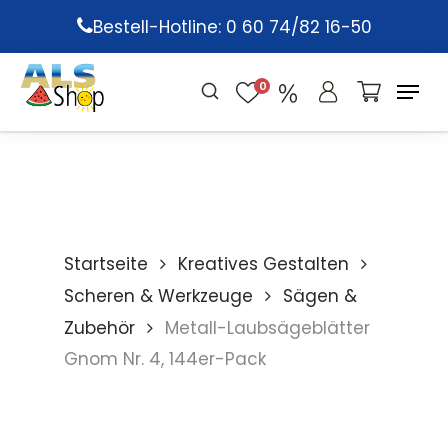
Skip
Bestell-Hotline: 0 60 74/82 16-50
to
main
0
content
Startseite
Kreatives Gestalten
Scheren & Werkzeuge
Sägen &
Zubehör
Metall-Laubsägeblätter
Gnom Nr. 4, 144er-Pack