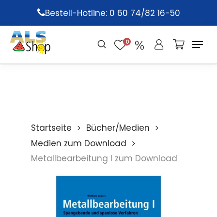
Skip
Bestell-Hotline: 0 60 74/82 16-50
to
main
0
content
Startseite
Bücher/Medien
Medien zum Download
Metallbearbeitung I zum Download