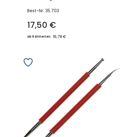
Best-Nr.
35.703
17,50
€
15,78 €
ab 6 Einheiten: