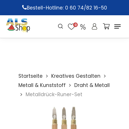
Skip
Bestell-Hotline: 0 60 74/82 16-50
to
main
0
content
Startseite
Kreatives Gestalten
Metall & Kunststoff
Draht & Metall
Metalldrück-Runer-Set