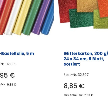
-Bastelfolie, 5 m
Glitterkarton, 300 g
24 x 34 cm, 5 Blatt,
sortiert
-Nr.
32.035
,95
€
Best-Nr.
32.397
Dieses
Produkt
8,85
€
9,88 €
tück:
weist
7,98 €
mehrere
ab 5 Einheiten:
Varianten