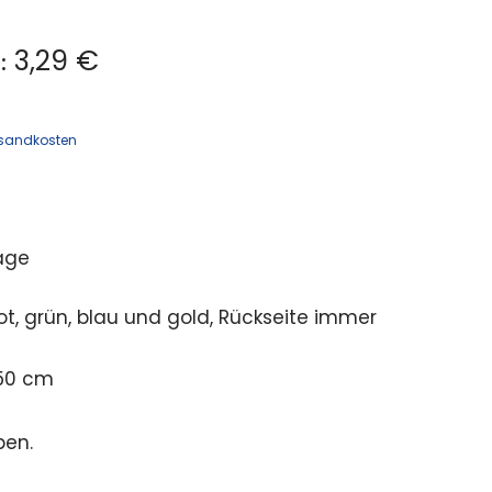
3,29 €
:
sandkosten
age
ot, grün, blau und gold, Rückseite immer
 50 cm
ben.