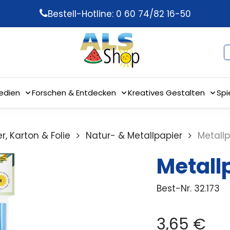
Bestell-Hotline: 0 60 74/82 16-50
edien
Forschen & Entdecken
Kreatives Gestalten
Spi
r, Karton & Folie
Natur- & Metallpapier
Metallp
Metallp
Best-Nr.
32.173
3,65
€