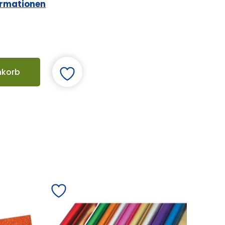
ormationen
nkorb