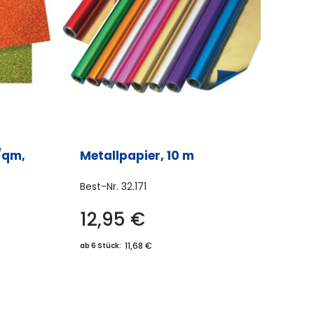
/qm,
Metallpapier, 10 m
Best-Nr.
32.171
12,95
€
Dieses
Produkt
11,68 €
ab 6 Stück:
weist
mehrere
Varianten