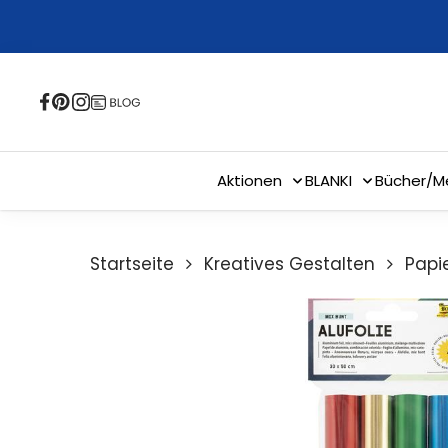
Skip
to
main
content
Aktionen
BLANKI
Bücher/M
Startseite
Kreatives Gestalten
Papie