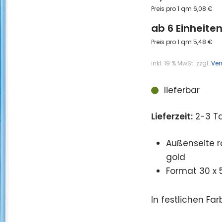
Preis pro 1 qm 6,08 €
ab 6 Einheiten
Preis pro 1 qm 5,48 €
inkl. 19 % MwSt.
zzgl.
Ver
lieferbar
Lieferzeit:
2-3 T
Außenseite r
gold
Format 30 x
In festlichen Far