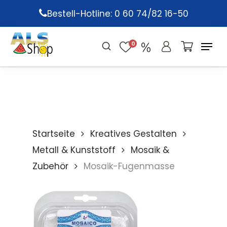
Skip
Bestell-Hotline: 0 60 74/82 16-50
to
main
0
content
Startseite
Kreatives Gestalten
Metall & Kunststoff
Mosaik &
Zubehör
Mosaik-Fugenmasse