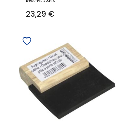
Best-Nr.
35.146
23,29
€