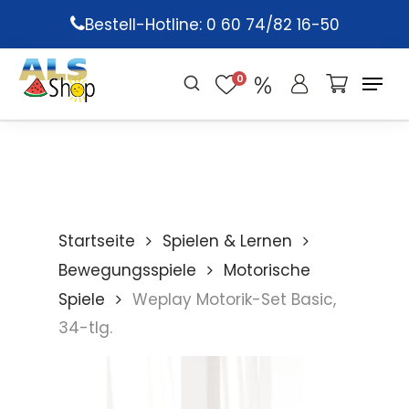
Skip
Bestell-Hotline: 0 60 74/82 16-50
to
main
0
content
Startseite
Spielen & Lernen
Bewegungsspiele
Motorische
Spiele
Weplay Motorik-Set Basic,
34-tlg.