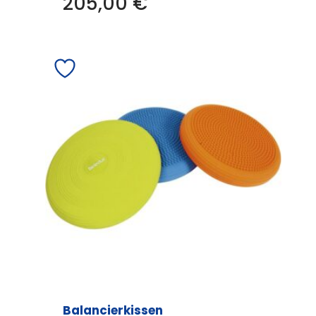
205,00
€
Balancierkissen