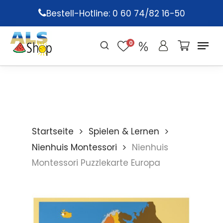
Skip
Bestell-Hotline: 0 60 74/82 16-50
to
main
0
content
Startseite
Spielen & Lernen
Nienhuis Montessori
Nienhuis
Montessori Puzzlekarte Europa