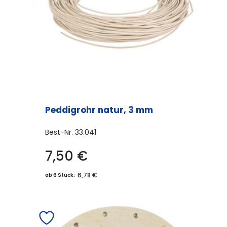
Peddigrohr natur, 3 mm
Best-Nr.
33.041
7,50
€
6,78 €
ab 6 Stück: