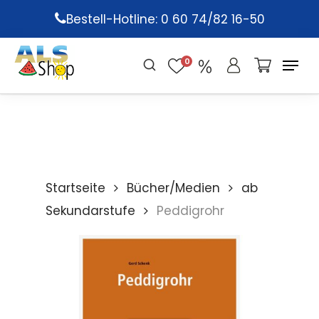
Skip
Bestell-Hotline: 0 60 74/82 16-50
to
main
0
content
Startseite
Bücher/Medien
ab
Sekundarstufe
Peddigrohr