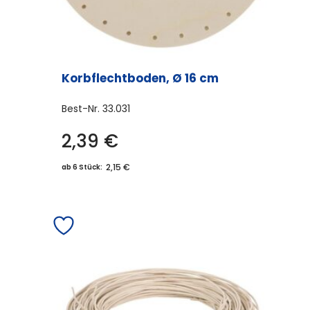
Korbflechtboden, Ø 16 cm
Best-Nr.
33.031
2,39
€
2,15 €
ab 6 Stück: