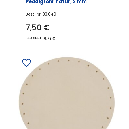
Peddigrohr natur, 2 mm
Best-Nr.
33.040
7,50
€
6,78 €
ab 6 Stück: