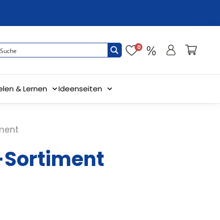
0
elen & Lernen
Ideenseiten
iment
-Sortiment