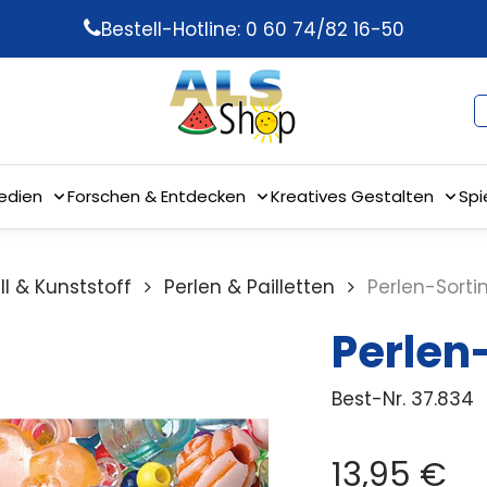
Bestell-Hotline: 0 60 74/82 16-50
edien
Forschen & Entdecken
Kreatives Gestalten
Spi
ll & Kunststoff
Perlen & Pailletten
Perlen-Sort
Perlen
Best-Nr.
37.834
13,95
€