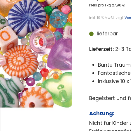
Preis pro 1 kg 27,90 €
inkl. 19 % MwSt.
zzgl.
Ver
lieferbar
Lieferzeit:
2-3 T
Bunte Träum
Fantastisch
Inklusive 10
Begeistert und fa
Achtung:
Nicht für Kinder