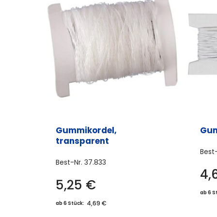
Gummikordel,
Gum
transparent
Best
Best-Nr.
37.833
4,
5,25
€
ab 6 S
4,69 €
ab 6 Stück: