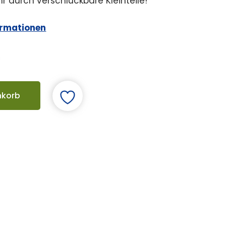
r durch verschluckbare Kleinteile!
ormationen
nkorb