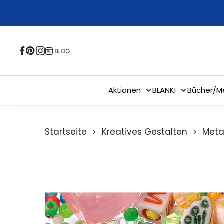
Skip
to
main
content
Aktionen
BLANKI
Bücher/M
Startseite
Kreatives Gestalten
Meta