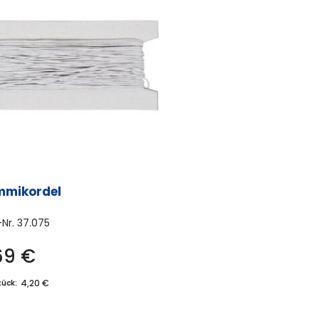
mikordel
-Nr.
37.075
69
€
4,20 €
tück: