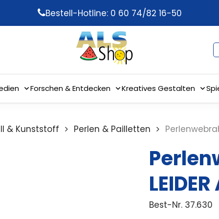
Bestell-Hotline: 0 60 74/82 16-50
edien
Forschen & Entdecken
Kreatives Gestalten
Spi
ll & Kunststoff
Perlen & Pailletten
Perlenwebra
Perle
LEIDER
Best-Nr.
37.630