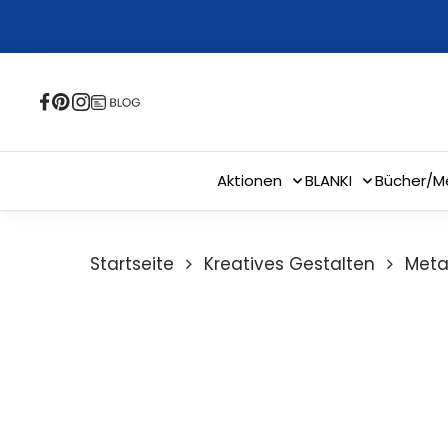
Skip
to
main
content
Aktionen
BLANKI
Bücher/M
Startseite
Kreatives Gestalten
Meta