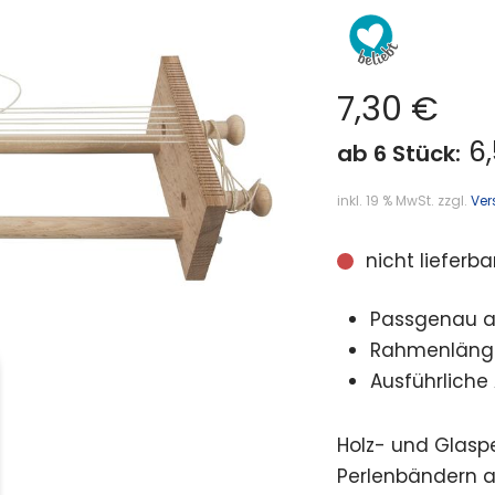
7,30
€
6,
ab 6 Stück:
inkl. 19 % MwSt.
zzgl.
Ver
nicht lieferba
Passgenau au
Rahmenlänge
Ausführliche 
Holz- und Glasp
Perlenbändern a