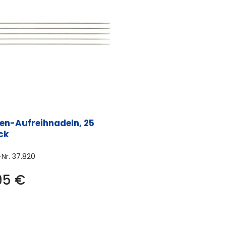
len-Aufreihnadeln, 25
ck
-Nr.
37.820
95
€