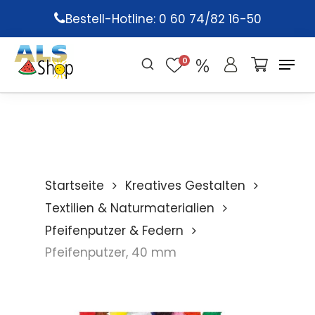
Skip
Bestell-Hotline: 0 60 74/82 16-50
to
main
0
content
Startseite
Kreatives Gestalten
Textilien & Naturmaterialien
Pfeifenputzer & Federn
Pfeifenputzer, 40 mm