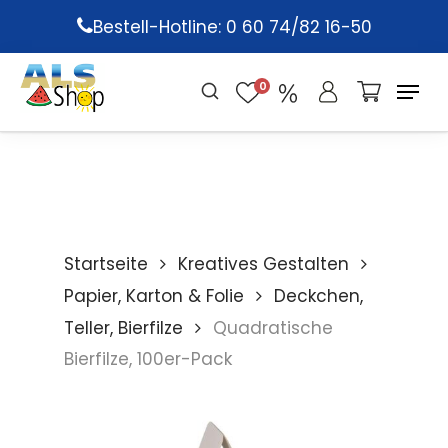
Skip
Bestell-Hotline: 0 60 74/82 16-50
to
main
0
content
Startseite
Kreatives Gestalten
Papier, Karton & Folie
Deckchen,
Teller, Bierfilze
Quadratische
Bierfilze, 100er-Pack