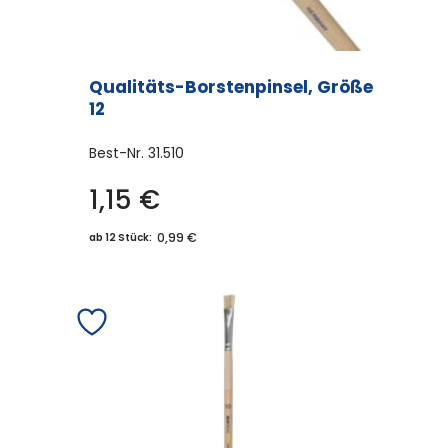
Qualitäts-Borstenpinsel, Größe
12
Best-Nr.
31.510
1,15
€
0,99 €
ab 12 Stück: