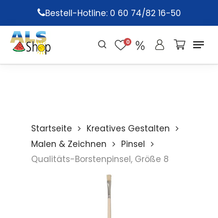
Skip
Bestell-Hotline: 0 60 74/82 16-50
to
main
0
content
Startseite
Kreatives Gestalten
Malen & Zeichnen
Pinsel
Qualitäts-Borstenpinsel, Größe 8