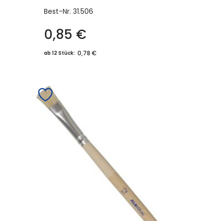
Best-Nr.
31.506
0,85
€
0,78 €
ab 12 Stück: