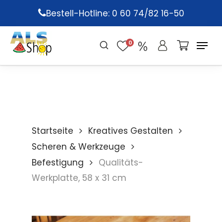
Skip
Bestell-Hotline: 0 60 74/82 16-50
to
main
0
content
Startseite
Kreatives Gestalten
Scheren & Werkzeuge
Befestigung
Qualitäts-
Werkplatte, 58 x 31 cm