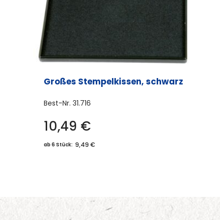
Produktseite
gewählt
werden
Großes Stempelkissen, schwarz
Best-Nr.
31.716
10,49
€
9,49 €
ab 6 Stück: