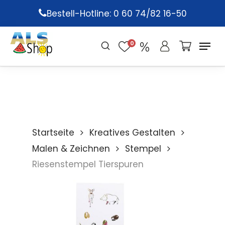
Skip
Bestell-Hotline: 0 60 74/82 16-50
to
main
0
content
Startseite
Kreatives Gestalten
Malen & Zeichnen
Stempel
Riesenstempel Tierspuren