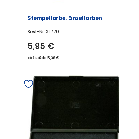
Stempelfarbe, Einzelfarben
Best-Nr.
31.770
5,95
€
Dieses
Produkt
5,38 €
ab 6 Stück:
weist
mehrere
Varianten
auf.
Die
Optionen
können
auf
der