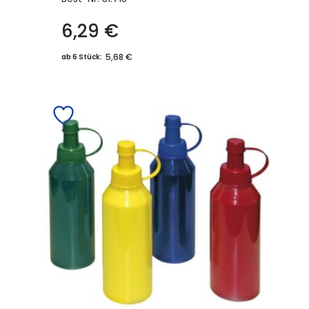
6,29
€
5,68 €
ab 6 Stück: