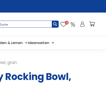
0
elen & Lernen
Ideenseiten
wl, grün
 Rocking Bowl,