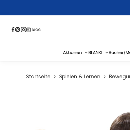
Skip
to
main
content
Aktionen
BLANKI
Bücher/M
Startseite
Spielen & Lernen
Bewegun