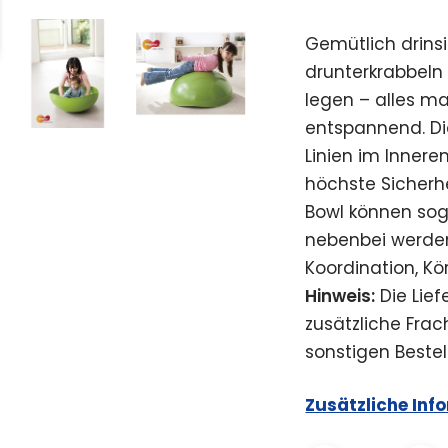
Gemütlich drinsi
drunterkrabbeln
legen – alles m
entspannend. Di
Linien im Innere
höchste Sicherhe
Bowl können sog
nebenbei werden
Koordination, Kö
Hinweis:
Die Lief
zusätzliche Fra
sonstigen Bestel
Zusätzliche Inf