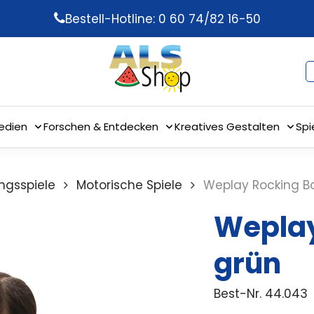
Bestell-Hotline: 0 60 74/82 16-50
edien
Forschen & Entdecken
Kreatives Gestalten
Spi
gsspiele
Motorische Spiele
Weplay Rocking Bo
Weplay
grün
Best-Nr.
44.043