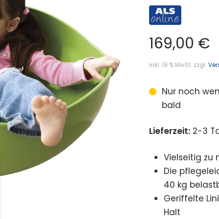
169,00
€
inkl. 19 % MwSt.
zzgl.
Ver
Nur noch wen
bald
Lieferzeit:
2-3 T
Vielseitig zu
Die pflegelei
40 kg belast
Geriffelte L
Halt