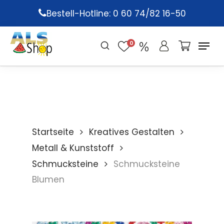
Skip
Bestell-Hotline: 0 60 74/82 16-50
to
main
0
content
Startseite
Kreatives Gestalten
Metall & Kunststoff
Schmucksteine
Schmucksteine
Blumen