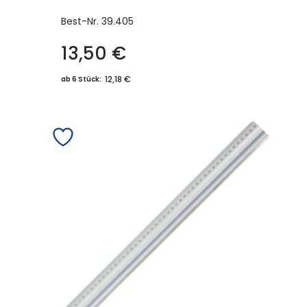
Best-Nr.
39.405
13,50
€
12,18 €
ab 6 Stück: