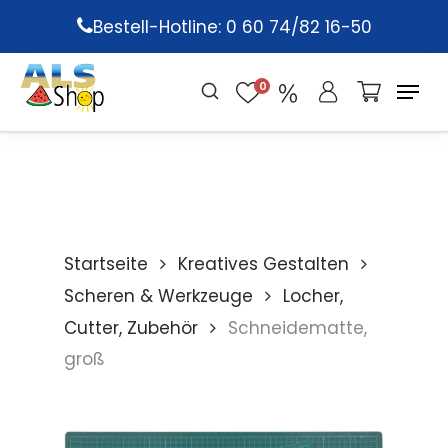
Skip
Bestell-Hotline: 0 60 74/82 16-50
to
main
0
content
Startseite
Kreatives Gestalten
Scheren & Werkzeuge
Locher,
Cutter, Zubehör
Schneidematte,
groß