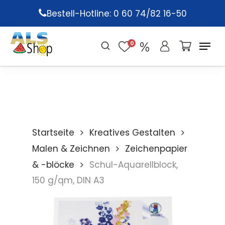
Skip
Bestell-Hotline: 0 60 74/82 16-50
to
main
0
content
Startseite
Kreatives Gestalten
Malen & Zeichnen
Zeichenpapier
& -blöcke
Schul-Aquarellblock,
150 g/qm, DIN A3