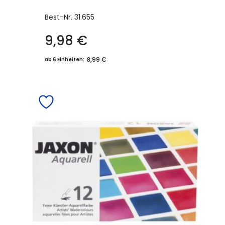
Best-Nr.
31.655
9,98
€
8,99 €
ab 6 Einheiten: