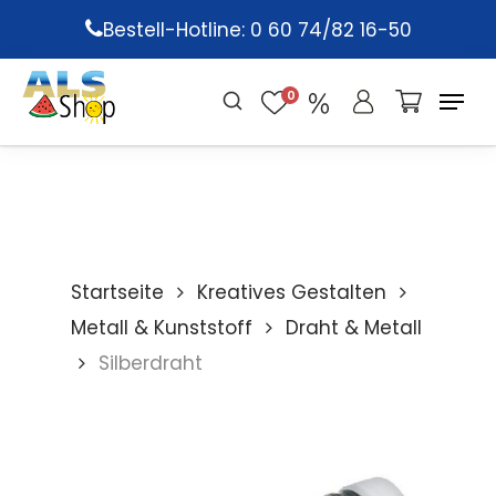
Skip
Bestell-Hotline: 0 60 74/82 16-50
to
main
0
content
Startseite
Kreatives Gestalten
Metall & Kunststoff
Draht & Metall
Silberdraht