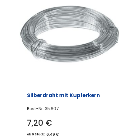
Silberdraht mit Kupferkern
Best-Nr.
35.607
7,20
€
6,49 €
ab 6 Stück: