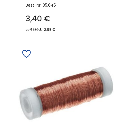
Best-Nr.
35.645
3,40
€
Dieses
Produkt
2,99 €
ab 6 Stück:
weist
mehrere
Varianten
auf.
Die
Optionen
können
auf
der
Produktseite
gewählt
werden