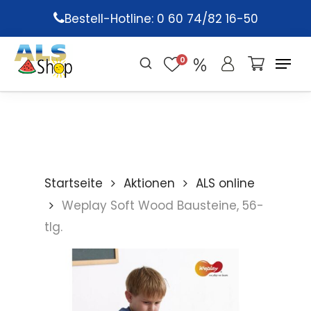
Skip
Bestell-Hotline: 0 60 74/82 16-50
to
main
0
content
Startseite
Aktionen
ALS online
Weplay Soft Wood Bausteine, 56-
tlg.