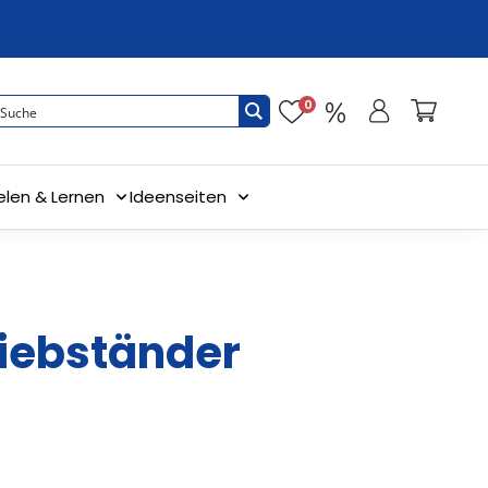
0
elen & Lernen
Ideenseiten
siebständer