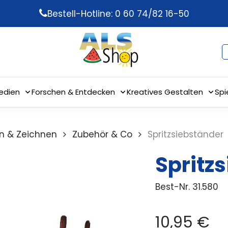
Bestell-Hotline: 0 60 74/82 16-50
edien
Forschen & Entdecken
Kreatives Gestalten
Spi
n & Zeichnen
Zubehör & Co
Spritzsiebständer
Spritz
Best-Nr.
31.580
10,95
€