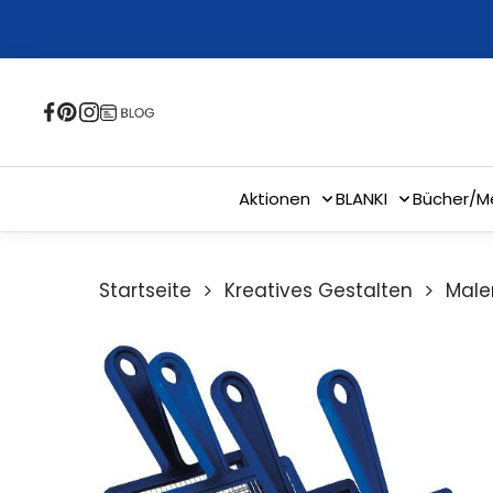
Skip
to
main
content
Aktionen
BLANKI
Bücher/M
Startseite
Kreatives Gestalten
Male