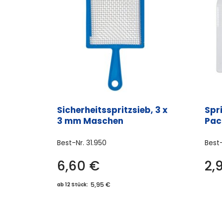
Sicherheitsspritzsieb, 3 x
Spr
3 mm Maschen
Pac
Best-Nr.
31.950
Best
6,60
€
2,
5,95 €
ab 12 Stück: