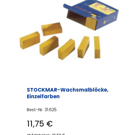
STOCKMAR-Wachsmalblöcke,
Einzelfarben
Best-Nr.
31.625
11,75
€
Dieses
Produkt