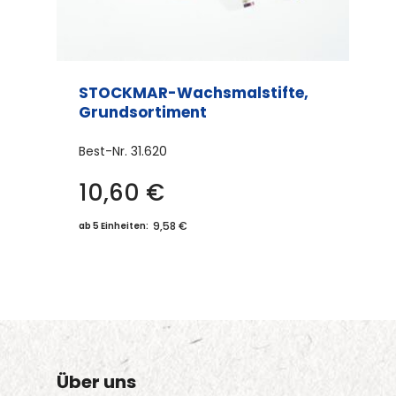
werden
STOCKMAR-Wachsmalstifte,
Grundsortiment
Best-Nr.
31.620
10,60
€
9,58 €
ab 5 Einheiten:
Über uns