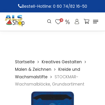
Skip
Bestell-Hotline: 0 60 74/82 16-50
to
main
0
content
Startseite
Kreatives Gestalten
Malen & Zeichnen
Kreide und
Wachsmalstifte
STOCKMAR-
Wachsmalblöcke, Grundsortiment