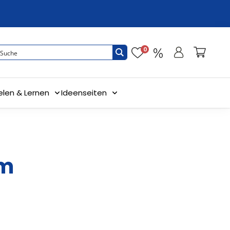
0
elen & Lernen
Ideenseiten
 m