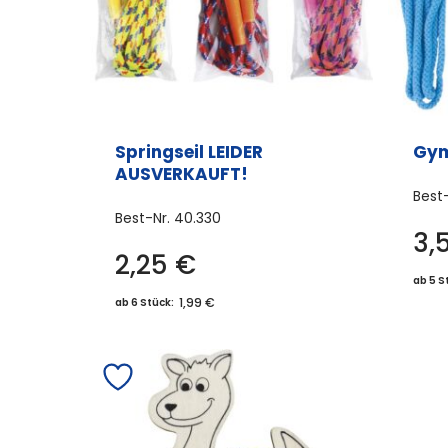
Springseil LEIDER
Gym
AUSVERKAUFT!
Best
Best-Nr.
40.330
3,
2,25
€
ab 5 S
1,99 €
ab 6 Stück: