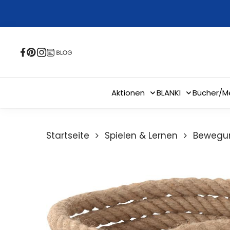
Skip
to
main
content
Aktionen
BLANKI
Bücher/M
Startseite
Spielen & Lernen
Bewegun