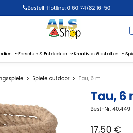
Bestell-Hotline: 0 60 74/82 16-50
edien
Forschen & Entdecken
Kreatives Gestalten
Spi
gsspiele
Spiele outdoor
Tau, 6 m
Tau, 6
Best-Nr.
40.449
17,50
€