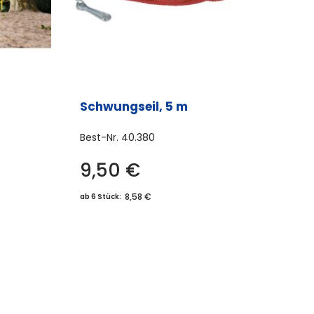
Schwungseil, 5 m
Best-Nr.
40.380
9,50
€
8,58 €
ab 6 Stück: