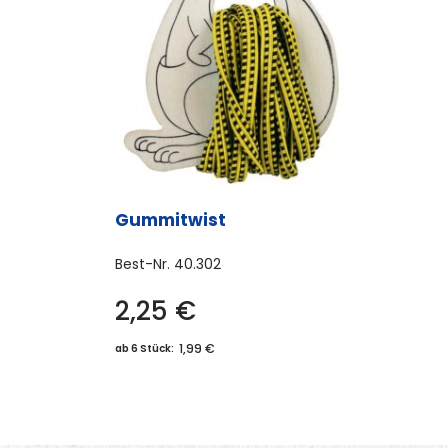
Gummitwist
Best-Nr.
40.302
2,25
€
1,99 €
ab 6 Stück: