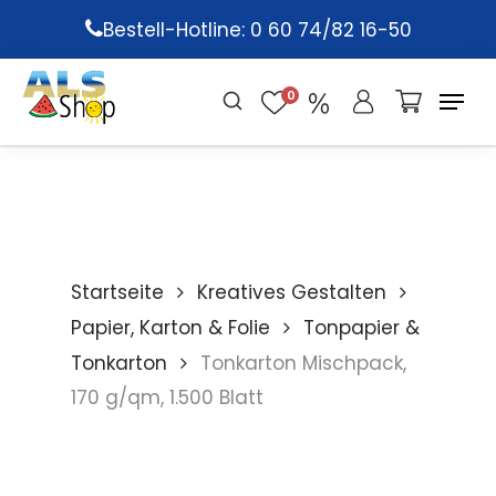
Skip
Bestell-Hotline: 0 60 74/82 16-50
to
main
0
content
Startseite
Kreatives Gestalten
Papier, Karton & Folie
Tonpapier &
Tonkarton
Tonkarton Mischpack,
170 g/qm, 1.500 Blatt