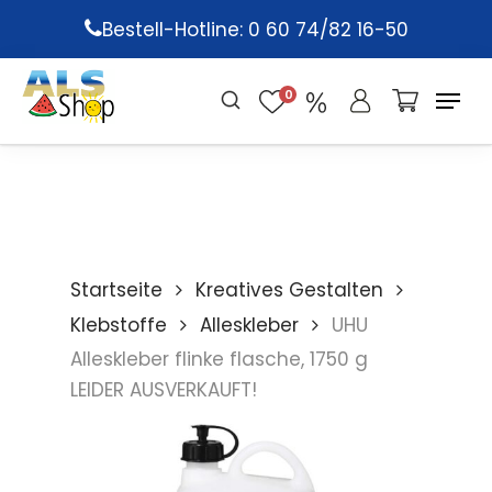
Skip
Bestell-Hotline: 0 60 74/82 16-50
to
main
0
content
Startseite
Kreatives Gestalten
Klebstoffe
Alleskleber
UHU
Alleskleber flinke flasche, 1750 g
LEIDER AUSVERKAUFT!